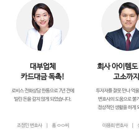
대부업체
회사 아이템도
카드대금 독촉!
고소까지
로비스 전화상담 한통으로 7년 전에
투자자를 잘못 만나 억
빌린 돈을 갚지 않게 되었습니다.
변호사의 도움으로 불기
정상적인 생활을 하게 
조정민 변호사
|
홍 ㅇㅇ씨
이용희 변호사
|