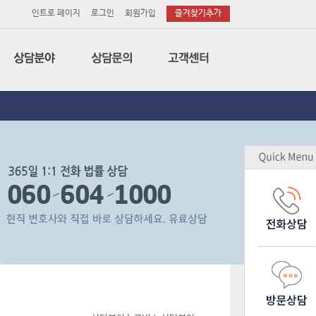
인트로 페이지
로그인
회원가입
즐겨찾기추가
법률
전화상담
공지사항
세무
이메일상담
변호사후기
회계
방문상담
상담후기
특허
소송의뢰
무료상담
노무
소장작성의뢰
업무제휴
감평
기업고객