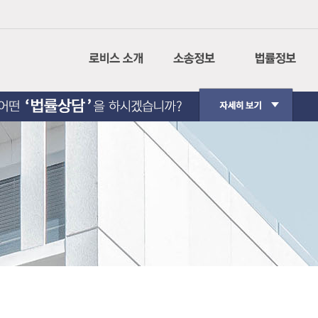
회사소개
나의사건검색
민사소송
CI설명
인터넷 등기소
형사소송
경영이념
법원경매정보
행정소송
사회공헌
가사소송
핵심가치
민사집행
Contact Us
생활법률
법원판례