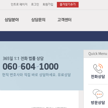
인트로 페이지
로그인
회원가입
즐겨찾기추가
법률
전화상담
공지사항
세무
이메일상담
변호사후기
회계
방문상담
상담후기
특허
소송의뢰
무료상담
노무
소장작성의뢰
업무제휴
감평
기업고객