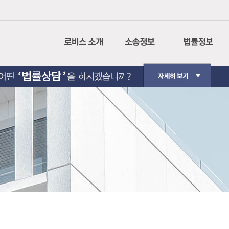
회사소개
나의사건검색
민사소송
CI설명
인터넷 등기소
형사소송
경영이념
법원경매정보
행정소송
사회공헌
가사소송
핵심가치
민사집행
Contact Us
생활법률
법원판례