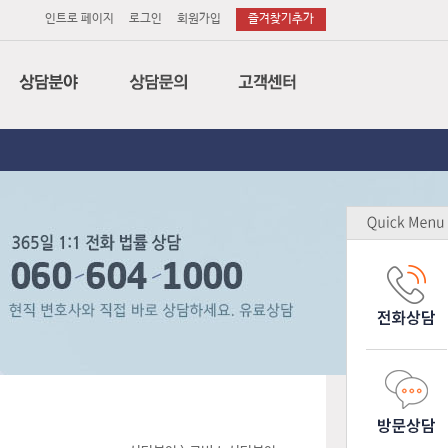
인트로 페이지
로그인
회원가입
즐겨찾기추가
법률
전화상담
공지사항
세무
이메일상담
변호사후기
회계
방문상담
상담후기
특허
소송의뢰
무료상담
노무
소장작성의뢰
업무제휴
감평
기업고객