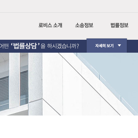
회사소개
나의사건검색
민사소송
CI설명
인터넷 등기소
형사소송
경영이념
법원경매정보
행정소송
사회공헌
가사소송
핵심가치
민사집행
Contact Us
생활법률
법원판례