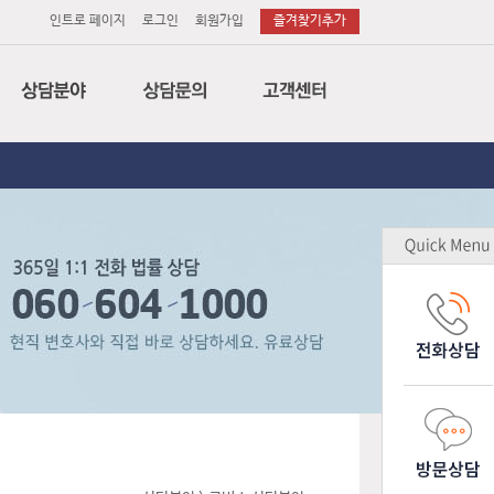
인트로 페이지
로그인
회원가입
즐겨찾기추가
법률
전화상담
공지사항
세무
이메일상담
변호사후기
회계
방문상담
상담후기
특허
소송의뢰
무료상담
노무
소장작성의뢰
업무제휴
감평
기업고객