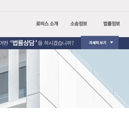
회사소개
나의사건검색
민사소송
CI설명
인터넷 등기소
형사소송
경영이념
법원경매정보
행정소송
사회공헌
가사소송
핵심가치
민사집행
Contact Us
생활법률
법원판례