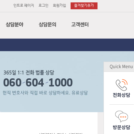
인트로 페이지
로그인
회원가입
즐겨찾기추가
법률
전화상담
공지사항
세무
이메일상담
변호사후기
회계
방문상담
상담후기
특허
소송의뢰
무료상담
노무
소장작성의뢰
업무제휴
감평
기업고객