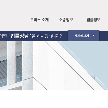
회사소개
나의사건검색
민사소송
CI설명
인터넷 등기소
형사소송
경영이념
법원경매정보
행정소송
사회공헌
가사소송
핵심가치
민사집행
Contact Us
생활법률
법원판례