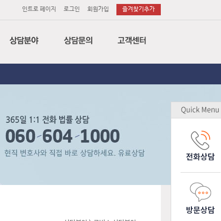
인트로 페이지
로그인
회원가입
즐겨찾기추가
법률
전화상담
공지사항
세무
이메일상담
변호사후기
회계
방문상담
상담후기
특허
소송의뢰
무료상담
노무
소장작성의뢰
업무제휴
감평
기업고객