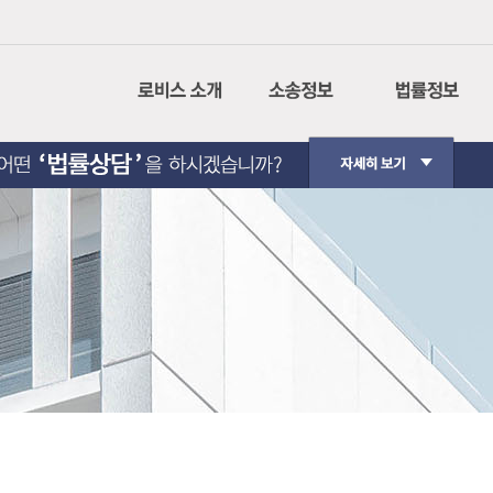
회사소개
나의사건검색
민사소송
CI설명
인터넷 등기소
형사소송
경영이념
법원경매정보
행정소송
사회공헌
가사소송
핵심가치
민사집행
Contact Us
생활법률
법원판례