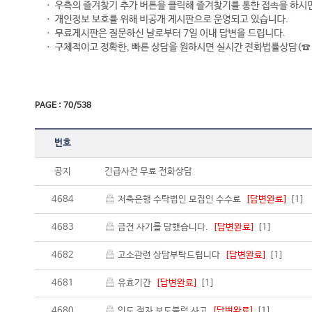
PAGE : 70/538
번호
공지
긴급사건 무료 전화상담
4684
저축은행 수탁법인 모집인 수수료
[답변완료]
[1]
4683
금전 사기를 당했습니다.
[답변완료]
[1]
4682
고소관련 상담부탁드립니다
[답변완료]
[1]
4681
유효기간
[답변완료]
[1]
4680
인도 점자 보도블럭 사고
[답변완료]
[1]