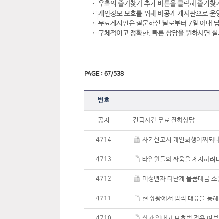
PAGE : 67/538
번호
공지
긴급사건 무료 전화상담
4714
사기신고시 개인회생어찌되
4713
타인원들의 싸움을 제지하려
4712
미성년자 다단계 물품대금 
4711
현 상황에서 법적 대응을 통
4710
상가 임대차 보호법 적용 여