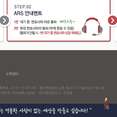
고객센터
호 : 313-19-00140 통신판매업신고증 제2015-서울서초-1843호
72-18번지, 아이비에스빌딩) 광고책임변호사 : 유정훈