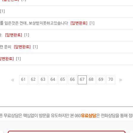
[1]
해를 입은것은 전데, 보상받지못하고있습니다
[답변완료]
[1]
다.
[답변완료]
[1]
관련 문의
[답변완료]
[1]
답변완료]
[1]
61
62
63
64
65
66
67
68
69
70