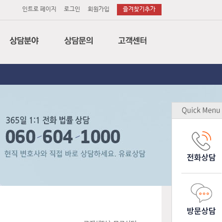
인트로 페이지
로그인
회원가입
즐겨찾기추가
법률
전화상담
공지사항
세무
이메일상담
변호사후기
회계
방문상담
상담후기
특허
소송의뢰
무료상담
노무
소장작성의뢰
업무제휴
감평
기업고객