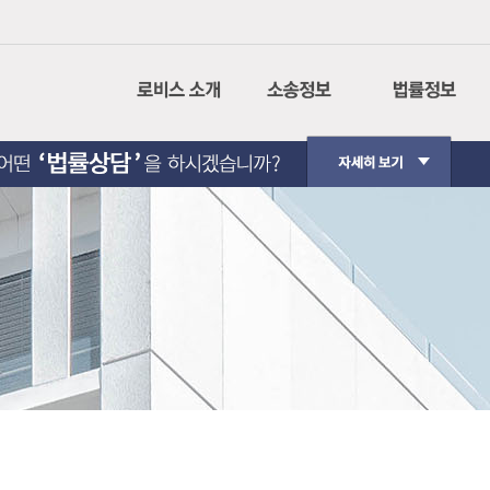
회사소개
나의사건검색
민사소송
CI설명
인터넷 등기소
형사소송
경영이념
법원경매정보
행정소송
사회공헌
가사소송
핵심가치
민사집행
Contact Us
생활법률
법원판례