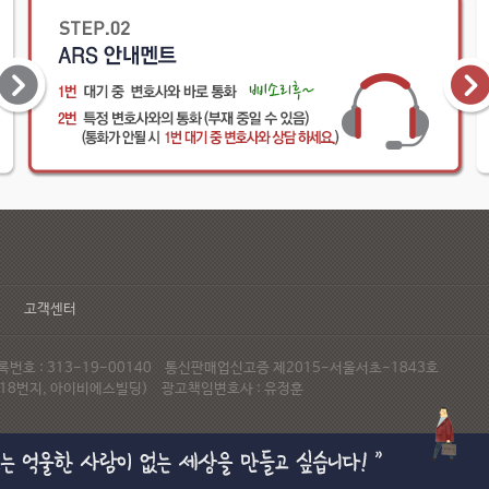
고객센터
호 : 313-19-00140 통신판매업신고증 제2015-서울서초-1843호
72-18번지, 아이비에스빌딩) 광고책임변호사 : 유정훈