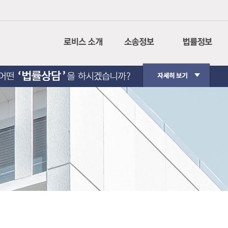
회사소개
나의사건검색
민사소송
CI설명
인터넷 등기소
형사소송
경영이념
법원경매정보
행정소송
사회공헌
가사소송
핵심가치
민사집행
Contact Us
생활법률
법원판례