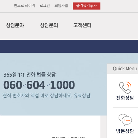
인트로 페이지
로그인
회원가입
즐겨찾기추가
법률
전화상담
공지사항
세무
이메일상담
변호사후기
회계
방문상담
상담후기
특허
소송의뢰
무료상담
노무
소장작성의뢰
업무제휴
감평
기업고객