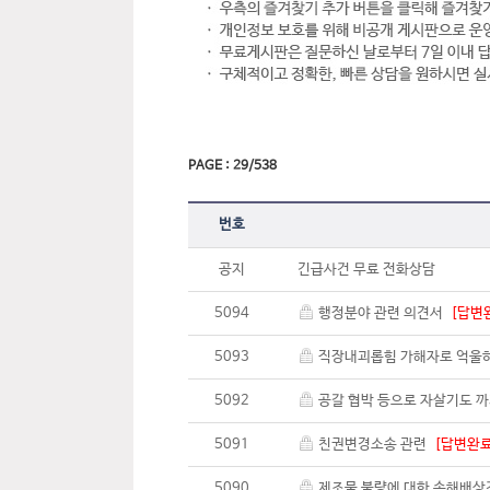
PAGE : 29/538
번호
공지
긴급사건 무료 전화상담
5094
행정분야 관련 의견서
[답변
5093
직장내괴롭힘 가해자로 억울
5092
공갈 협박 등으로 자살기도 까
5091
친권변경소송 관련
[답변완료
5090
제조물 불량에 대한 손해배