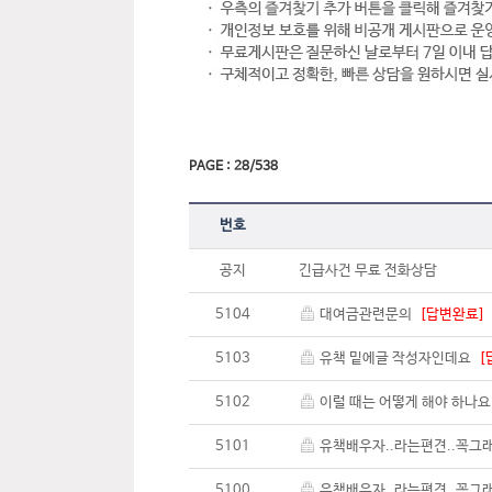
PAGE : 28/538
번호
공지
긴급사건 무료 전화상담
5104
대여금관련문의
[답변완료]
5103
유책 밑에글 작성자인데요
[
5102
이럴 때는 어떻게 해야 하나
5101
유책배우자..라는편견..꼭그
5100
유책배우자..라는편견..꼭그