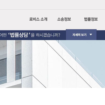
회사소개
나의사건검색
민사소송
CI설명
인터넷 등기소
형사소송
경영이념
법원경매정보
행정소송
사회공헌
가사소송
핵심가치
민사집행
Contact Us
생활법률
법원판례