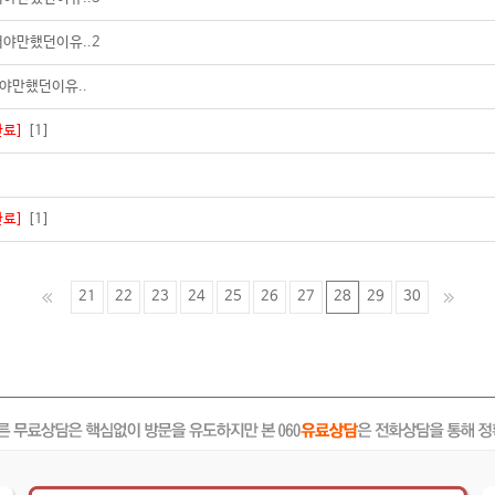
래야만했던이유..2
래야만했던이유..
완료]
[1]
완료]
[1]
21
22
23
24
25
26
27
28
29
30