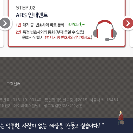
고객센터
호 : 313-19-00140 통신판매업신고증 제2015-서울서초-1843호
72-18번지, 아이비에스빌딩) 광고책임변호사 : 유정훈