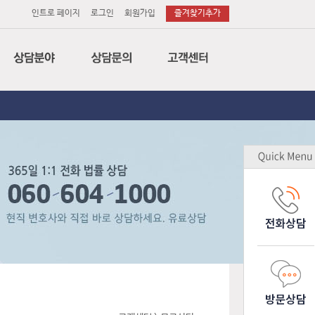
인트로 페이지
로그인
회원가입
즐겨찾기추가
법률
전화상담
공지사항
세무
이메일상담
변호사후기
회계
방문상담
상담후기
특허
소송의뢰
무료상담
노무
소장작성의뢰
업무제휴
감평
기업고객