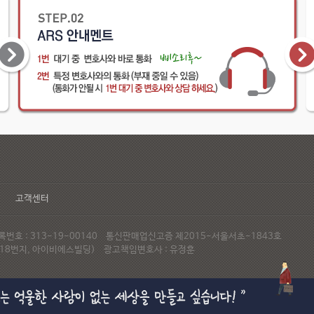
고객센터
호 : 313-19-00140 통신판매업신고증 제2015-서울서초-1843호
72-18번지, 아이비에스빌딩) 광고책임변호사 : 유정훈