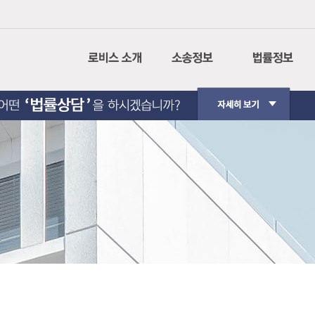
회사소개
나의사건검색
민사소송
CI설명
인터넷 등기소
형사소송
경영이념
법원경매정보
행정소송
사회공헌
가사소송
핵심가치
민사집행
Contact Us
생활법률
법원판례