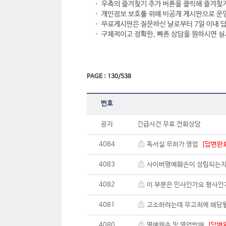
PAGE : 130/538
번호
공지
긴급사건 무료 전화상담
4084
독서실 무허가 영업
[답변완
4083
사이버명예훼손이 성립되는
4082
이 부분은 민사인가요 형사
4081
고소하려는데 무고죄에 해
4080
명예훼손 및 영업방해
[답변