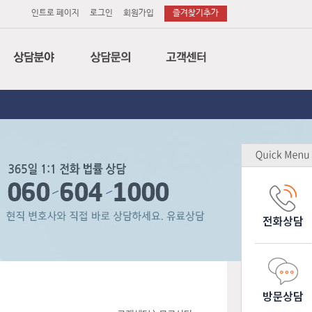
인트로 페이지
로그인
회원가입
즐겨찾기추가
법률
전화상담
공지사항
세무
이메일상담
변호사후기
회계
방문상담
상담후기
특허
소송의뢰
무료상담
노무
소장작성의뢰
업무제휴
감평
기업고객