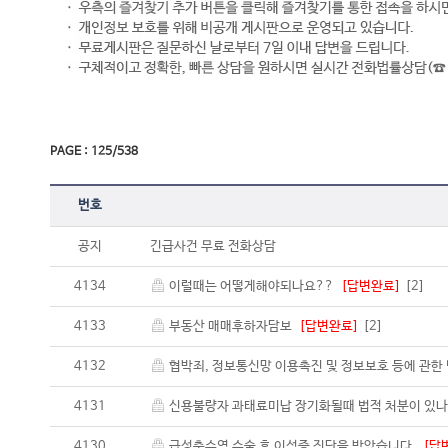
PAGE : 125/538
번호
공지
긴급사건 무료 전화상담
4134
이럴때는 어떻게해야되나요??
[답변완료]
[2]
4133
부동산 매매후하자담보
[답변완료]
[2]
4132
협박죄, 정보통신망 이용촉진 및 정보보호 등에 관한
4131
신용불량자 과태료미납 장기화될때 법적 처분이 있
4130
급성충수염 수술 후 이석증 진단을 받았습니다.
[답