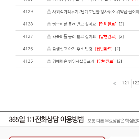
4129
사회적거리두기2단계로인한 행사취소 위약금 물어
4128
하숙비를 돌려 받고 싶어요
[답변완료]
[2]
4127
하숙비를 돌려 받고 싶어요
[답변완료]
[2]
4126
출생신고 아기 주소 변경
[답변완료]
[2]
4125
명예훼손 허위사실유포죄
[답변완료]
[2]
121
12