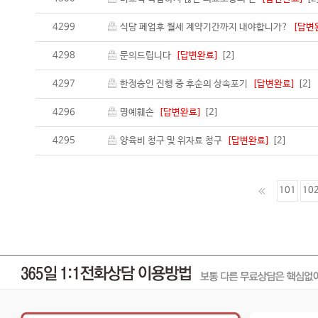
4299
식당 폐업후 월세 계약기간까지 내야합니가?
[답변
4298
문의드립니다
[답변완료]
[2]
4297
한정승인 진행 중 후순의 상속포기
[답변완료]
[2]
4296
명예훼손
[답변완료]
[2]
4295
양육비 청구 및 위자료 청구
[답변완료]
[2]
101
10