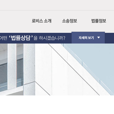
회사소개
나의사건검색
민사소송
CI설명
인터넷 등기소
형사소송
경영이념
법원경매정보
행정소송
사회공헌
가사소송
핵심가치
민사집행
Contact Us
생활법률
법원판례