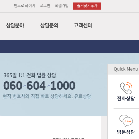
인트로 페이지
로그인
회원가입
즐겨찾기추가
법률
전화상담
공지사항
세무
이메일상담
변호사후기
회계
방문상담
상담후기
특허
소송의뢰
무료상담
노무
소장작성의뢰
업무제휴
감평
기업고객