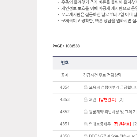
PAGE : 103/538
번호
공지
긴급사건 무료 전화상담
4354
모욕죄 성립여부가 궁급합니
4353
채권
[답변완료]
[2]
4352
원룸계약 위반사항 및 그외
4351
연대보증채무
[답변완료]
[
4350
DDONG푸지 않는 정화조 