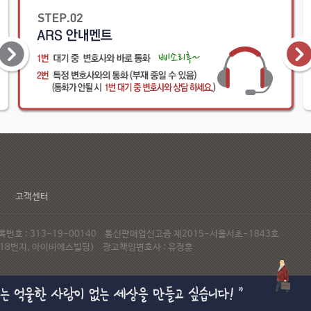
고객센터
호 : 313-19-00140 통신판매업신고증 제2015-서울서초-1843호
72-18번지, 아이비에스빌딩) 광고책임변호사 : 유정훈