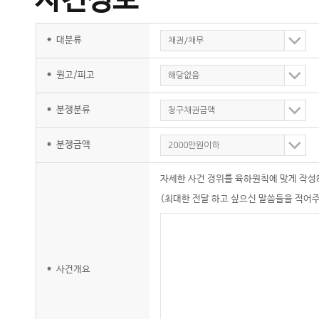
사건정보
*
대분류
채권/채무
*
원고/피고
해당없음
*
분쟁분류
청구채권금액
*
분쟁금액
2000만원이하
자세한 사건 경위를 육하원칙에 맞게 작성
(최대한 전달 하고 싶으신 말씀들을 적어주
*
사건개요