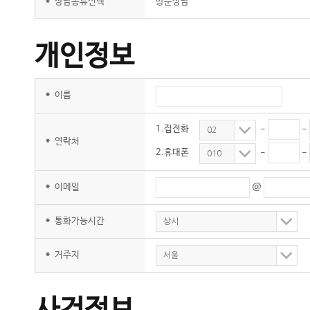
*
상담종류선택
방문상담
개인정보
*
이름
1.집전화
-
-
02
*
연락처
2.휴대폰
-
-
010
@
*
이메일
*
통화가능시간
상시
*
거주지
서울