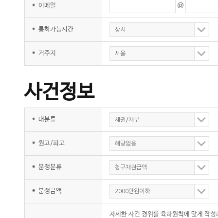
@
*
이메일
*
통화가능시간
상시
*
거주지
서울
사건정보
*
대분류
채권/채무
*
원고/피고
해당없음
*
분쟁분류
청구채권금액
*
분쟁금액
2000만원이하
자세한 사건 경위를 육하원칙에 맞게 작성