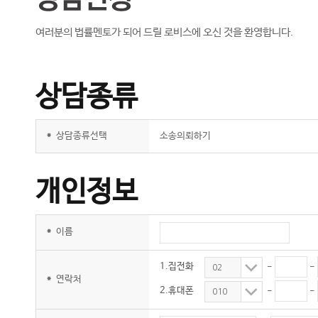
여러분의 법률멘토가 되어 드릴 로비스에 오신 것을 환영합니다.
상담종류
*
상담종류선택
소송의뢰하기
개인정보
*
이름
1.집전화
-
-
02
*
연락처
2.휴대폰
-
-
010