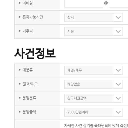
@
*
이메일
*
통화가능시간
상시
*
거주지
서울
사건정보
*
대분류
채권/채무
*
원고/피고
해당없음
*
분쟁분류
청구채권금액
*
분쟁금액
2000만원이하
자세한 사건 경위를 육하원칙에 맞게 작성