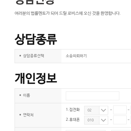
여러분의 법률멘토가 되어 드릴 로비스에 오신 것을 환영합니다.
상담종류
*
상담종류선택
소송의뢰하기
개인정보
*
이름
1.집전화
-
-
02
*
연락처
2.휴대폰
-
-
010